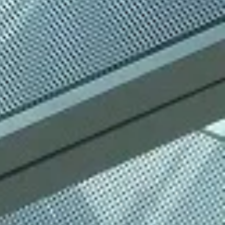
grigliati
 setacci