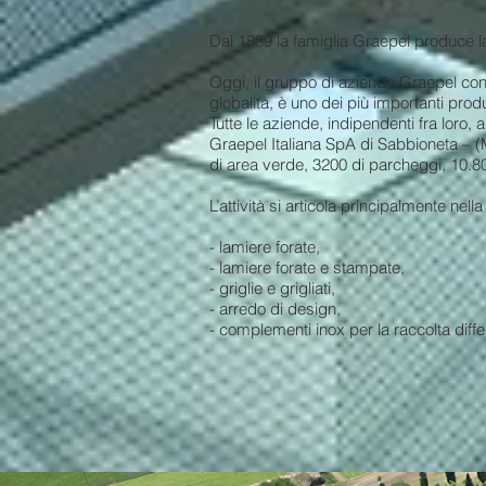
Dal 1889 la famiglia Graepel produce l
Oggi, il gruppo di aziende Graepel conta
globalità, è uno dei più importanti produ
Tutte le aziende, indipendenti fra loro
Graepel Italiana SpA di Sabbioneta – (
di area verde, 3200 di parcheggi, 10.80
L’attività si articola principalmente nell
- lamiere
- lamiere forate e stampate,
- griglie e 
- arredo di design,
- complementi inox per la raccolta diff