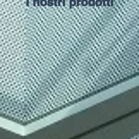
I nostri prodotti
Lamiere forate stampate
Gripp e 
Pianali per laterizi e formaggi
Filtri e