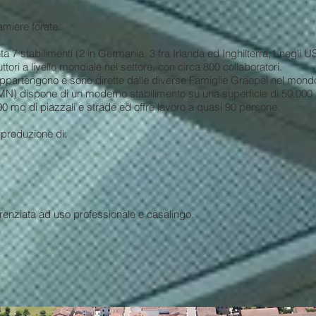
amiere forate.
 7 stabilimenti (2 in Germania, 3 fra Irlanda ed Inghilterra,1 negli USA
ttori a livello mondiale nel settore, con circa 800 collaboratori.
, appartengono e sono dirette dalle diverse Famiglie Graepel nel mond
MN) dispone di un moderno stabilimento su una superficie di 50.000 m
0 mq di piazzali e strade ed offre lavoro a quasi 90 persone.
a produzione di:
 forate,
grigliati,
erenziata ad uso professionale e casalingo.