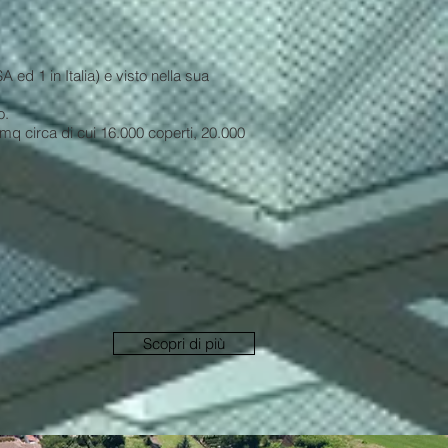
 ed 1 in Italia) e visto nella sua
o.
q circa di cui 16.000 coperti, 20.000
Scopri di più