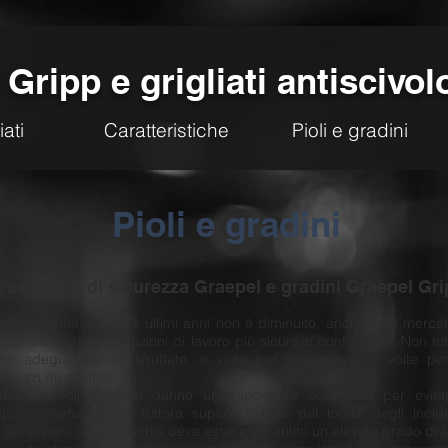
Gripp e grigliati antiscivol
iati
Caratteristiche
Pioli e gradini
Pioli e gradini
 con pioli di sicurezza Graepel e gradini Graepel Gr
ero di infortuni negli ultimi anni non è diminuito, anche se il mercat
per assicurare condizioni di lavoro più sicure e confortevoli. Non tutt
ono adeguatamente sfruttate, a volte per negligenza, a volte p
mezzi disponibili.
tisdrucciolevoli Graepel danno un importante contributo per evita
ipo d'infortunio che tuttora supera il 20% del totale degli incide
 condizioni ad alto rischio deve essere garantito un elevato grado di 