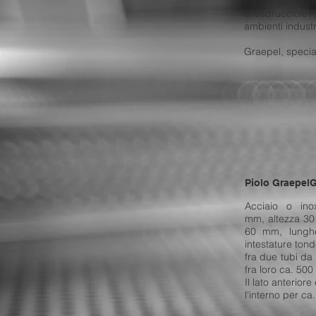
I pioli Graep
antisdrucciolev
ambienti industr
Graepel, speciali
Piolo Graepel
Acciaio o ino
mm, altezza 30
60 mm, lungh
intestature ton
fra due tubi da 
fra loro ca. 50
Il lato anterior
l'interno per ca