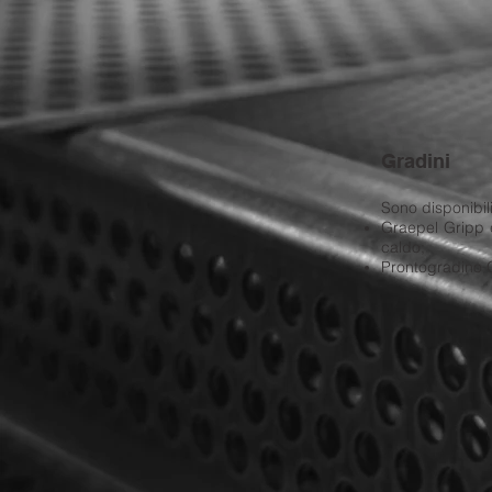
Gradini
Sono disponibil
Graepel Gripp 
caldo;
Prontogradino 