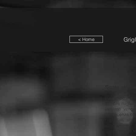
Grigl
< Home
Scale sicure
Purtroppo il num
sempre migliori 
esistenti veng
conoscenza dei 
I grigliati an
scivolamento, t
Specialmente in