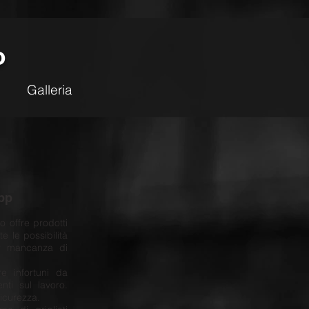
o
Galleria
ipp
o offre prodotti
e le possibilità
er mancanza di
re infortuni da
nti sul lavoro.
sicurezza.