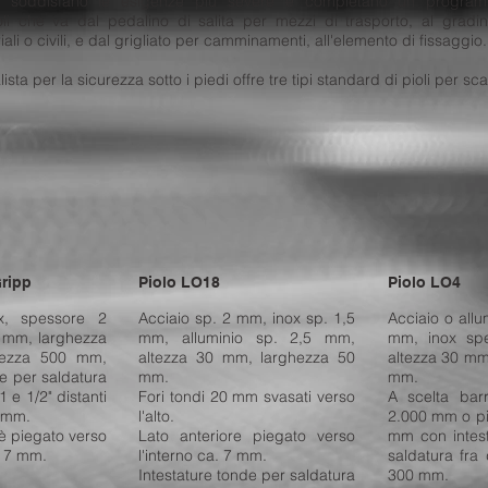
el soddisfano le esigenze più severe e completano un programm
oli che va dal pedalino di salita per mezzi di trasporto, al gradi
iali o civili, e dal grigliato per camminamenti, all'elemento di fissaggio.
sta per la sicurezza sotto i piedi offre tre tipi standard di pioli per sca
Gripp
Piolo LO18
Piolo LO4
x, spessore 2
Acciaio sp. 2 mm, inox sp. 1,5
Acciaio o allu
 mm, larghezza
mm, alluminio sp. 2,5 mm,
mm, inox sp
ezza 500 mm,
altezza 30 mm, larghezza 50
altezza 30 mm
de per saldatura
mm.
mm.
1 e 1/2" distanti
Fori tondi 20 mm svasati verso
A scelta bar
0 mm.
l'alto.
2.000 mm o pio
e è piegato verso
Lato anteriore piegato verso
mm con intest
. 7 mm.
l'interno ca. 7 mm.
saldatura fra 
Intestature tonde per saldatura
300 mm.