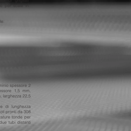
a di grigliati
no per scale in
le:
minio spessore 2
essore 1,5 mm,
, larghezza 22,5
re di lunghezza
li pronti da 308
ature tonde per
due tubi distanti