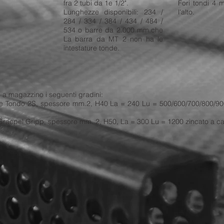
fra 2 tubi da 1e 1/2".
Fori tondi 4 
Lunghezze disponibili: 234 /
l'alto.
284 / 334 / 384 / 434 / 484 /
534 o barre da 2.000 mm.che
La barra da MT 2 non ha le
intestature tonde.
i a magazzino i seguenti gradini:
e Tondo 2S, spessore mm.2, H40 La = 240 Lu = 500/600/700/800/900
Graepel Gripp, spessore mm. 2, H50, La = 300 Lu = 1200 zincato a ca