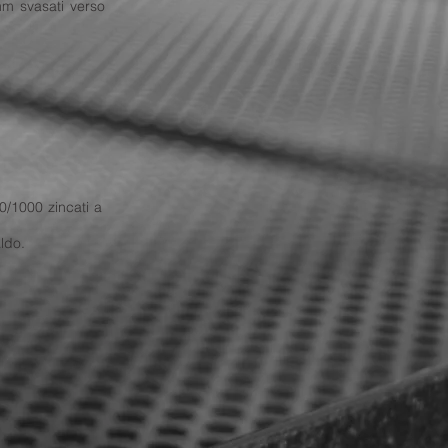
mm svasati verso
/1000 zincati a
ldo.