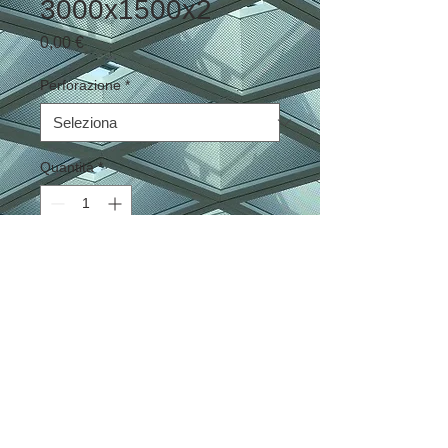
3000x1500x2
Prezzo
0,00 €
Perforazione
*
Quantità
*
Aggiungi al carrello
© 2023 by Graepel Italiana S.p.A. -
Whistleblowing
-
Privacy policy